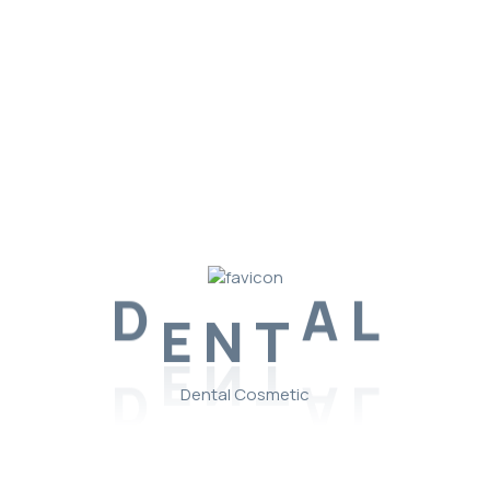
desarrollo. En un diente completamente
desarrollado, el diente puede sobrevivir sin la pulpa
porque el diente sigue nutriéndose de los tejidos que
lo rodean.
¿Cómo salva el diente el tratamiento
endodóntico?
Durante el tratamiento del conducto radicular, se
extrae la pulpa inflamada o infectada y se limpia y
N
T
desinfecta cuidadosamente el interior del diente
E
D
A
L
para, a continuación, rellenarlo y sellarlo con un
material similar a la goma llamado gutapercha.
Después se restaura el diente con una corona o
Dental Cosmetic
empaste para protegerlo. Tras la restauración, el
diente sigue funcionando como cualquier otro.